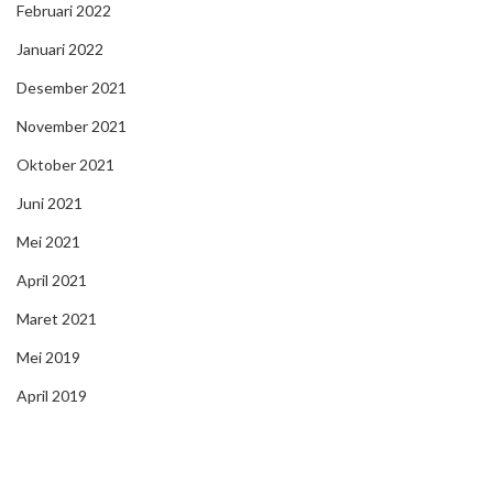
Februari 2022
Januari 2022
Desember 2021
November 2021
Oktober 2021
Juni 2021
Mei 2021
April 2021
Maret 2021
Mei 2019
April 2019