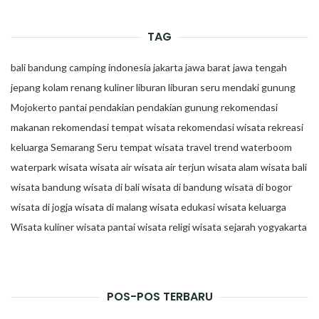
TAG
bali
bandung
camping
indonesia
jakarta
jawa barat
jawa tengah
jepang
kolam renang
kuliner
liburan
liburan seru
mendaki gunung
Mojokerto
pantai
pendakian
pendakian gunung
rekomendasi
makanan
rekomendasi tempat wisata
rekomendasi wisata
rekreasi
keluarga
Semarang
Seru
tempat wisata
travel trend
waterboom
waterpark
wisata
wisata air
wisata air terjun
wisata alam
wisata bali
wisata bandung
wisata di bali
wisata di bandung
wisata di bogor
wisata di jogja
wisata di malang
wisata edukasi
wisata keluarga
Wisata kuliner
wisata pantai
wisata religi
wisata sejarah
yogyakarta
POS-POS TERBARU