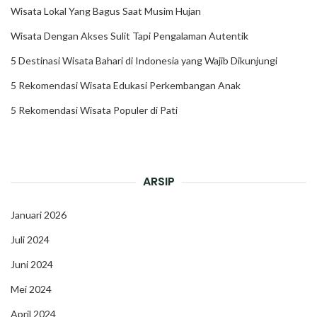
Wisata Lokal Yang Bagus Saat Musim Hujan
Wisata Dengan Akses Sulit Tapi Pengalaman Autentik
5 Destinasi Wisata Bahari di Indonesia yang Wajib Dikunjungi
5 Rekomendasi Wisata Edukasi Perkembangan Anak
5 Rekomendasi Wisata Populer di Pati
ARSIP
Januari 2026
Juli 2024
Juni 2024
Mei 2024
April 2024