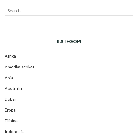
Search
SEAR
for:
KATEGORI
Afrika
Amerika serikat
Asia
Australia
Dubai
Eropa
Filipina
Indonesia