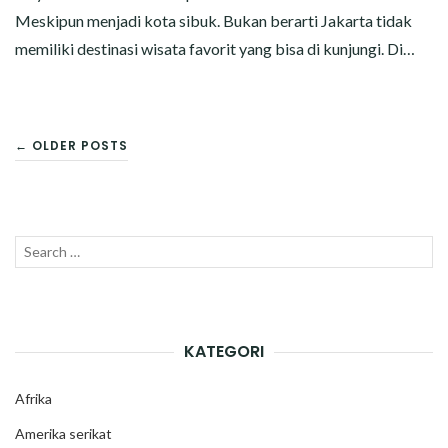
Meskipun menjadi kota sibuk. Bukan berarti Jakarta tidak
memiliki destinasi wisata favorit yang bisa di kunjungi. Di…
NAVIGASI
← OLDER POSTS
POS
Search
SEAR
for:
KATEGORI
Afrika
Amerika serikat