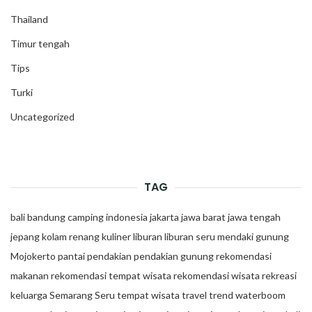
Thailand
Timur tengah
Tips
Turki
Uncategorized
TAG
bali
bandung
camping
indonesia
jakarta
jawa barat
jawa tengah
jepang
kolam renang
kuliner
liburan
liburan seru
mendaki gunung
Mojokerto
pantai
pendakian
pendakian gunung
rekomendasi
makanan
rekomendasi tempat wisata
rekomendasi wisata
rekreasi
keluarga
Semarang
Seru
tempat wisata
travel trend
waterboom