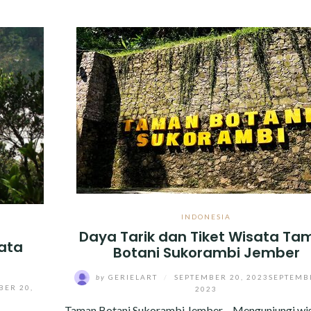
INDONESIA
Daya Tarik dan Tiket Wisata Ta
ata
Botani Sukorambi Jember
by
GERIELART
/
SEPTEMBER 20, 2023
SEPTEMB
BER 20,
2023
Taman Botani Sukorambi Jember – Mengunjungi wi