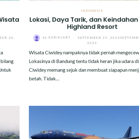
INDONESIA
 Wisata
Lokasi, Daya Tarik, dan Keindahan
Highland Resort
BER 26,
by
GERIELART
/
SEPTEMBER 25, 2023
SEPTEMB
2023
ta
Wisata Ciwidey nampaknya tidak pernah mengecew
rbilang
Lokasinya di Bandung tentu tidak heran jika udara di
Untuk
Ciwidey memang sejuk dan membuat siapapun menj
betah. Tidak…