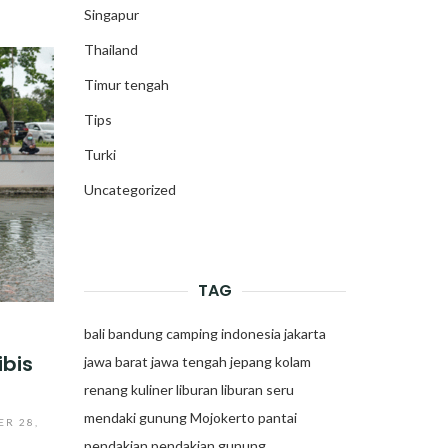
Singapur
Thailand
Timur tengah
Tips
Turki
Uncategorized
TAG
bali
bandung
camping
indonesia
jakarta
ibis
jawa barat
jawa tengah
jepang
kolam
renang
kuliner
liburan
liburan seru
mendaki gunung
Mojokerto
pantai
ER 28,
pendakian
pendakian gunung