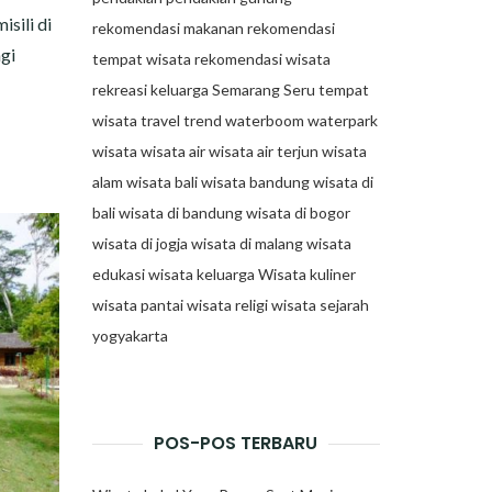
sili di
rekomendasi makanan
rekomendasi
agi
tempat wisata
rekomendasi wisata
rekreasi keluarga
Semarang
Seru
tempat
wisata
travel trend
waterboom
waterpark
wisata
wisata air
wisata air terjun
wisata
alam
wisata bali
wisata bandung
wisata di
bali
wisata di bandung
wisata di bogor
wisata di jogja
wisata di malang
wisata
edukasi
wisata keluarga
Wisata kuliner
wisata pantai
wisata religi
wisata sejarah
yogyakarta
POS-POS TERBARU