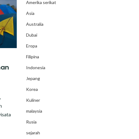
Amerika serikat
Asia
Australia
Dubai
Eropa
Filipina
han
Indonesia
Jepang
Korea
,
Kuliner
h
malaysia
isata
Rusia
sejarah