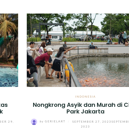
INDONESIA
tas
Nongkrong Asyik dan Murah di C
k
Park Jakarta
BER 29,
by
GERIELART
/
SEPTEMBER 27, 2023
SEPTEMB
2023