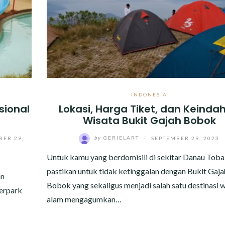
INDONESIA
sional
Lokasi, Harga Tiket, dan Keinda
Wisata Bukit Gajah Bobok
BER 29,
by
GERIELART
/
SEPTEMBER 29, 2023
Untuk kamu yang berdomisili di sekitar Danau Toba
pastikan untuk tidak ketinggalan dengan Bukit Gaja
an
Bobok yang sekaligus menjadi salah satu destinasi w
terpark
alam mengagumkan…