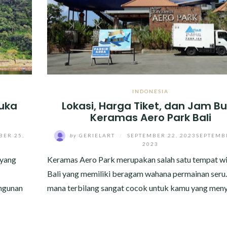
INDONESIA
Buka
Lokasi, Harga Tiket, dan Jam B
Keramas Aero Park Bali
BER 25,
by
GERIELART
/
SEPTEMBER 22, 2023
SEPTEMB
2023
 yang
Keramas Aero Park merupakan salah satu tempat wi
Bali yang memiliki beragam wahana permainan seru.
ngunan
mana terbilang sangat cocok untuk kamu yang men