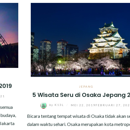
2019
JEPANG
5 Wisata Seru di Osaka Jepang 
021
by
K13L
/
MEI 22, 2019
FEBRUARI 27, 20
 semua
 budaya,
Bicara tentang tempat wisata di Osaka tidak akan se
 Jakarta
dalam waktu sehari. Osaka merupakan kota metropo