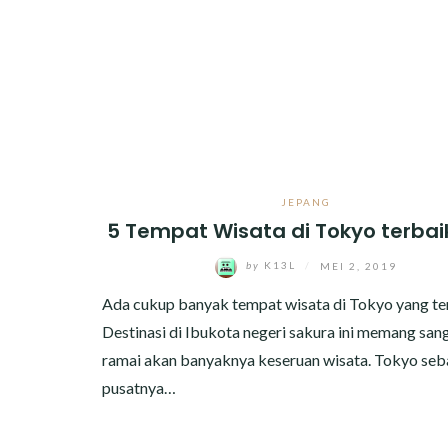
JEPANG
5 Tempat Wisata di Tokyo terbai
by
K13L
/
MEI 2, 2019
Ada cukup banyak tempat wisata di Tokyo yang te
Destinasi di Ibukota negeri sakura ini memang san
ramai akan banyaknya keseruan wisata. Tokyo seb
pusatnya…