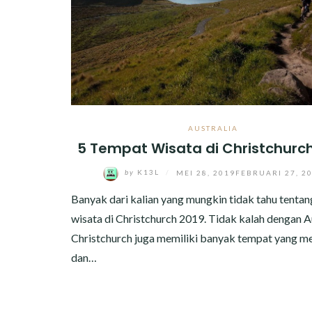
AUSTRALIA
5 Tempat Wisata di Christchurch
by
K13L
/
MEI 28, 2019
FEBRUARI 27, 2
Banyak dari kalian yang mungkin tidak tahu tenta
wisata di Christchurch 2019. Tidak kalah dengan A
Christchurch juga memiliki banyak tempat yang 
dan…