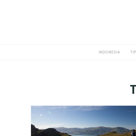
Skip
to
INDONESIA
content
TIPS
KULINER
INDONESIA
TI
SEJARAH
SENI KERAJINAN
INFO GAMES
MOVIES REVIEW