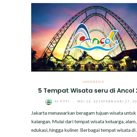
INDONESIA
5 Tempat Wisata seru di Ancol 
by
K13L
/
MEI 22, 2019
FEBRUARI 27, 2
Jakarta menawarkan beragam tujuan wisata untuk
kalangan. Mulai dari tempat wisata keluarga, alam,
edukasi, hingga kuliner. Berbagai tempat wisata di