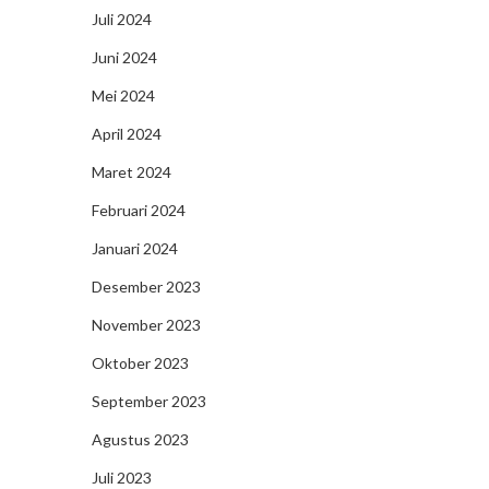
Juli 2024
Juni 2024
Mei 2024
April 2024
Maret 2024
Februari 2024
Januari 2024
Desember 2023
November 2023
Oktober 2023
September 2023
Agustus 2023
Juli 2023