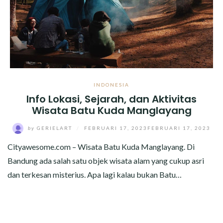
INDONESIA
Info Lokasi, Sejarah, dan Aktivitas
Wisata Batu Kuda Manglayang
by
GERIELART
/
FEBRUARI 17, 2023
FEBRUARI 17, 2023
Cityawesome.com – Wisata Batu Kuda Manglayang. Di
Bandung ada salah satu objek wisata alam yang cukup asri
dan terkesan misterius. Apa lagi kalau bukan Batu…