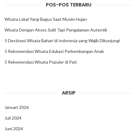
POS-POS TERBARU
Wisata Lokal Yang Bagus Saat Musim Hujan
Wisata Dengan Akses Sulit Tapi Pengalaman Autentik
5 Destinasi Wisata Bahari di Indonesia yang Wajib Dikunjungi
5 Rekomendasi Wisata Edukasi Perkembangan Anak
5 Rekomendasi Wisata Populer di Pati
ARSIP
Januari 2026
Juli 2024
Juni 2024