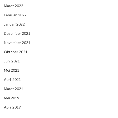
Maret 2022
Februari 2022
Januari 2022
Desember 2021
November 2021
Oktober 2021
Juni 2021
Mei 2021
April 2021
Maret 2021
Mei 2019
April 2019