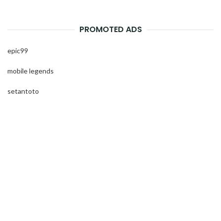
PROMOTED ADS
epic99
mobile legends
setantoto