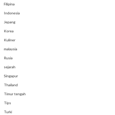
Filipina
Indonesia
Jepang
Korea
Kuliner
malaysia
Rusia
sejarah
Singapur
Thailand
Timur tengah
Tips
Turki