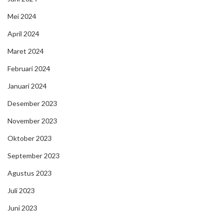
Mei 2024
April 2024
Maret 2024
Februari 2024
Januari 2024
Desember 2023
November 2023
Oktober 2023
September 2023
Agustus 2023
Juli 2023
Juni 2023