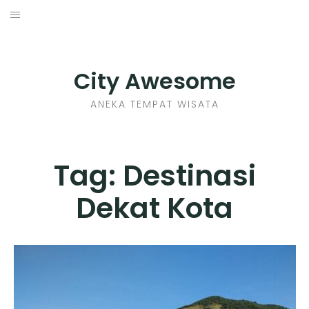
Skip
to
INDONESIA
content
TIPS
City Awesome
KULINER
ANEKA TEMPAT WISATA
SEJARAH
Tag:
Destinasi
SENI KERAJINAN
Dekat Kota
INFO GAMES
MOVIES REVIEW