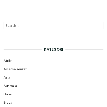
Search
SEAR
for:
KATEGORI
Afrika
Amerika serikat
Asia
Australia
Dubai
Eropa