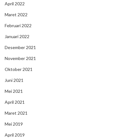
April 2022
Maret 2022
Februari 2022
Januari 2022
Desember 2021
November 2021
Oktober 2021
Juni 2021
Mei 2021
April 2021
Maret 2021
Mei 2019
April 2019