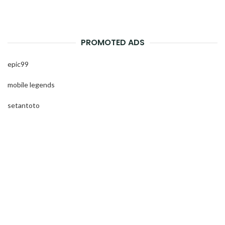
PROMOTED ADS
epic99
mobile legends
setantoto