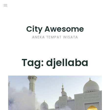
Skip
to
INDONESIA
content
TIPS
City Awesome
KULINER
ANEKA TEMPAT WISATA
SEJARAH
Tag:
djellaba
SENI KERAJINAN
INFO GAMES
MOVIES REVIEW