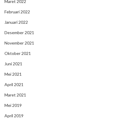
Maret 2022
Februari 2022
Januari 2022
Desember 2021
November 2021
Oktober 2021
Juni 2021
Mei 2021
April 2021
Maret 2021
Mei 2019
April 2019