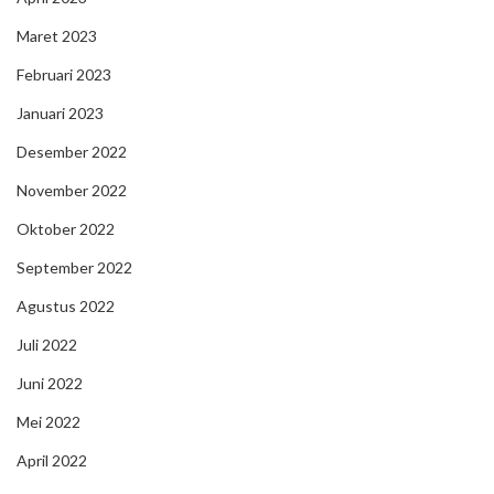
Maret 2023
Februari 2023
Januari 2023
Desember 2022
November 2022
Oktober 2022
September 2022
Agustus 2022
Juli 2022
Juni 2022
Mei 2022
April 2022