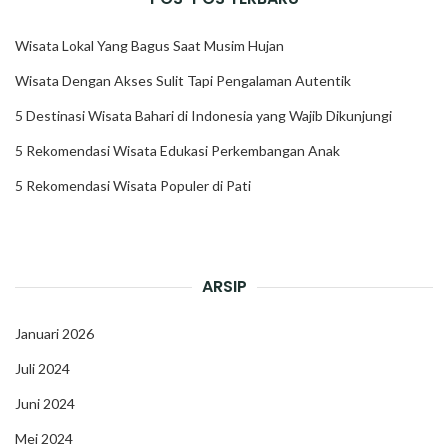
Wisata Lokal Yang Bagus Saat Musim Hujan
Wisata Dengan Akses Sulit Tapi Pengalaman Autentik
5 Destinasi Wisata Bahari di Indonesia yang Wajib Dikunjungi
5 Rekomendasi Wisata Edukasi Perkembangan Anak
5 Rekomendasi Wisata Populer di Pati
ARSIP
Januari 2026
Juli 2024
Juni 2024
Mei 2024