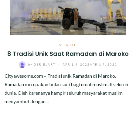
SEJARAH
8 Tradisi Unik Saat Ramadan di Maroko
by
GERIELART
/
APRIL 4, 2022
APRIL 7, 2022
Cityawesome.com – Tradisi unik Ramadan di Maroko.
Ramadan merupakan bulan suci bagi umat muslim di seluruh
dunia. Oleh karenanya hampir seluruh masyarakat muslim
menyambut dengan…