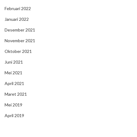
Februari 2022
Januari 2022
Desember 2021
November 2021
Oktober 2021
Juni 2021
Mei 2021
April 2021
Maret 2021
Mei 2019
April 2019