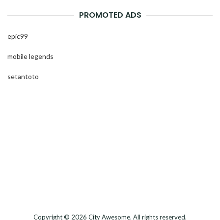
PROMOTED ADS
epic99
mobile legends
setantoto
Copyright © 2026
City Awesome
. All rights reserved.