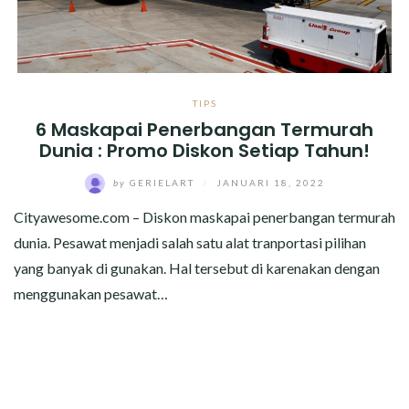
TIPS
6 Maskapai Penerbangan Termurah
Dunia : Promo Diskon Setiap Tahun!
by
GERIELART
/
JANUARI 18, 2022
Cityawesome.com – Diskon maskapai penerbangan termurah
dunia. Pesawat menjadi salah satu alat tranportasi pilihan
yang banyak di gunakan. Hal tersebut di karenakan dengan
menggunakan pesawat…