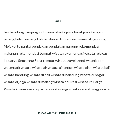
TAG
bali
bandung
camping
indonesia
jakarta
jawa barat
jawa tengah
jepang
kolam renang
kuliner
liburan
liburan seru
mendaki gunung
Mojokerto
pantai
pendakian
pendakian gunung
rekomendasi
makanan
rekomendasi tempat wisata
rekomendasi wisata
rekreasi
keluarga
Semarang
Seru
tempat wisata
travel trend
waterboom
waterpark
wisata
wisata air
wisata air terjun
wisata alam
wisata bali
wisata bandung
wisata di bali
wisata di bandung
wisata di bogor
wisata di jogja
wisata di malang
wisata edukasi
wisata keluarga
Wisata kuliner
wisata pantai
wisata religi
wisata sejarah
yogyakarta
POS-POS TERBARU