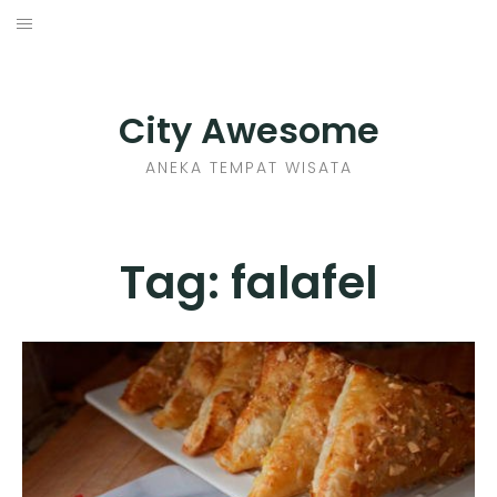
Skip
to
INDONESIA
content
TIPS
City Awesome
KULINER
ANEKA TEMPAT WISATA
SEJARAH
Tag:
falafel
SENI KERAJINAN
INFO GAMES
MOVIES REVIEW