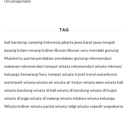
Uncategorized
TAG
bali
bandung
camping
indonesia
jakarta
jawa barat
jawa tengah
jepang
kolam renang
kuliner
liburan
liburan seru
mendaki gunung
Mojokerto
pantai
pendakian
pendakian gunung
rekomendasi
makanan
rekomendasi tempat wisata
rekomendasi wisata
rekreasi
keluarga
Semarang
Seru
tempat wisata
travel trend
waterboom
waterpark
wisata
wisata air
wisata air terjun
wisata alam
wisata bali
wisata bandung
wisata di bali
wisata di bandung
wisata di bogor
wisata di jogja
wisata di malang
wisata edukasi
wisata keluarga
Wisata kuliner
wisata pantai
wisata religi
wisata sejarah
yogyakarta