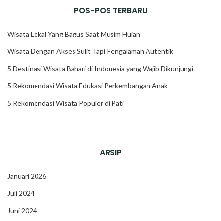
POS-POS TERBARU
Wisata Lokal Yang Bagus Saat Musim Hujan
Wisata Dengan Akses Sulit Tapi Pengalaman Autentik
5 Destinasi Wisata Bahari di Indonesia yang Wajib Dikunjungi
5 Rekomendasi Wisata Edukasi Perkembangan Anak
5 Rekomendasi Wisata Populer di Pati
ARSIP
Januari 2026
Juli 2024
Juni 2024