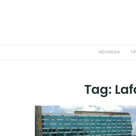
Skip
to
INDONESIA
content
TIPS
KULINER
INDONESIA
TI
SEJARAH
SENI KERAJINAN
Tag:
Laf
INFO GAMES
MOVIES REVIEW