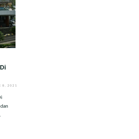
Di
 8, 2021
i
 dan
,