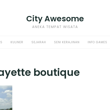
City Awesome
ANEKA TEMPAT WISATA
PS
KULINER
SEJARAH
SENI KERAJINAN
INFO GAMES
ayette boutique