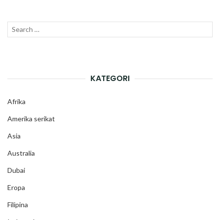
Search
SEAR
for:
KATEGORI
Afrika
Amerika serikat
Asia
Australia
Dubai
Eropa
Filipina