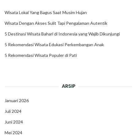
Wisata Lokal Yang Bagus Saat Musim Hujan
Wisata Dengan Akses Sulit Tapi Pengalaman Autentik
5 Destinasi Wisata Bahari di Indonesia yang Wajib Dikunjungi
5 Rekomendasi Wisata Edukasi Perkembangan Anak
5 Rekomendasi Wisata Populer di Pati
ARSIP
Januari 2026
Juli 2024
Juni 2024
Mei 2024