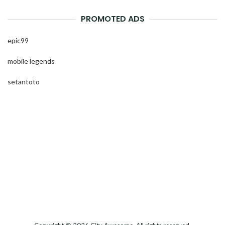
PROMOTED ADS
epic99
mobile legends
setantoto