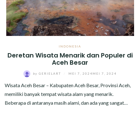
INDONESIA
Deretan Wisata Menarik dan Populer di
Aceh Besar
by
GERIELART
/
MEI 7, 2024
MEI 7, 2024
Wisata Aceh Besar – Kabupaten Aceh Besar, Provinsi Aceh,
memiliki banyak tempat wisata alam yang menarik.
Beberapa di antaranya masih alami, dan ada yang sangat…