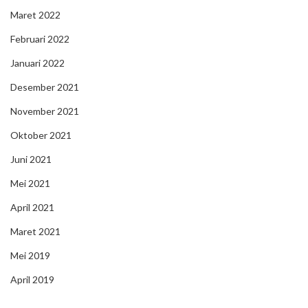
Maret 2022
Februari 2022
Januari 2022
Desember 2021
November 2021
Oktober 2021
Juni 2021
Mei 2021
April 2021
Maret 2021
Mei 2019
April 2019