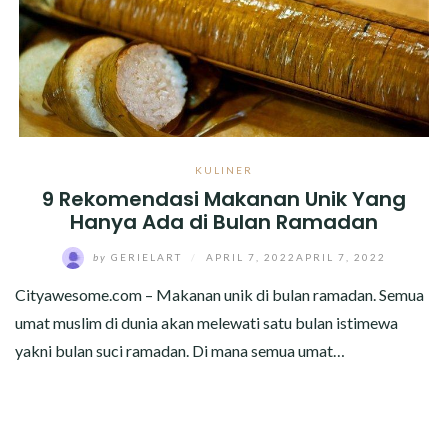
KULINER
9 Rekomendasi Makanan Unik Yang
Hanya Ada di Bulan Ramadan
by
GERIELART
/
APRIL 7, 2022
APRIL 7, 2022
Cityawesome.com – Makanan unik di bulan ramadan. Semua
umat muslim di dunia akan melewati satu bulan istimewa
yakni bulan suci ramadan. Di mana semua umat…