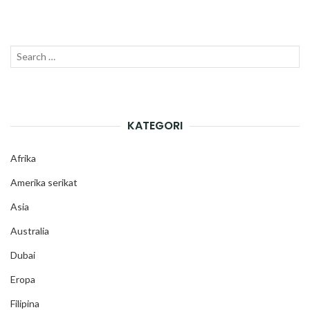
Search
SEAR
for:
KATEGORI
Afrika
Amerika serikat
Asia
Australia
Dubai
Eropa
Filipina