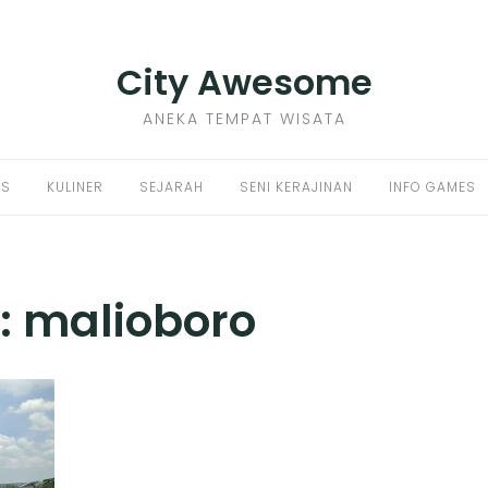
City Awesome
ANEKA TEMPAT WISATA
PS
KULINER
SEJARAH
SENI KERAJINAN
INFO GAMES
:
malioboro