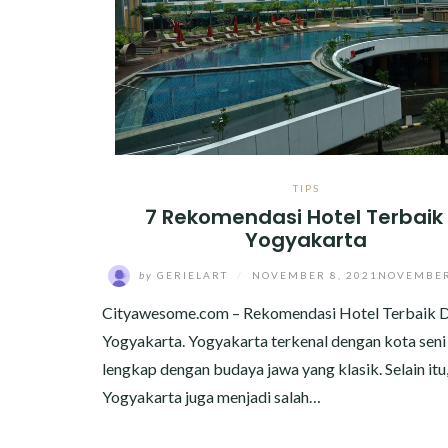
TIPS
7 Rekomendasi Hotel Terbaik 
Yogyakarta
by
GERIELART
/
NOVEMBER 8, 2021
NOVEMBER
Cityawesome.com – Rekomendasi Hotel Terbaik D
Yogyakarta. Yogyakarta terkenal dengan kota seni
lengkap dengan budaya jawa yang klasik. Selain itu
Yogyakarta juga menjadi salah…