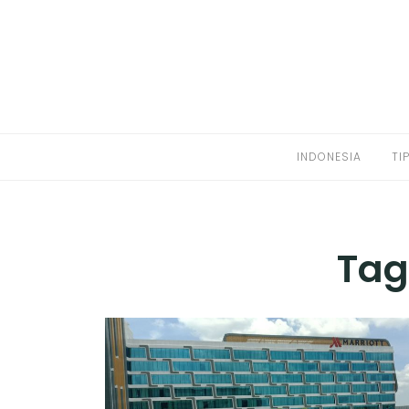
Skip
to
INDONESIA
content
TIPS
KULINER
INDONESIA
TI
SEJARAH
SENI KERAJINAN
Tag
INFO GAMES
MOVIES REVIEW