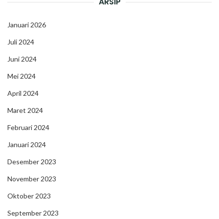
ARSIP
Januari 2026
Juli 2024
Juni 2024
Mei 2024
April 2024
Maret 2024
Februari 2024
Januari 2024
Desember 2023
November 2023
Oktober 2023
September 2023