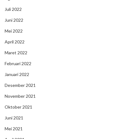
Juli 2022
Juni 2022
Mei 2022
April 2022
Maret 2022
Februari 2022
Januari 2022
Desember 2021
November 2021
Oktober 2021
Juni 2021
Mei 2021