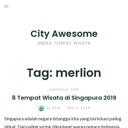
Skip
to
INDONESIA
content
TIPS
City Awesome
KULINER
ANEKA TEMPAT WISATA
SEJARAH
Tag:
merlion
SENI KERAJINAN
INFO GAMES
SINGAPUR
,
TIPS
8 Tempat Wisata di Singapura 2019
MOVIES REVIEW
by
K13L
/
MEI 6, 2019
Singapura adalah negara tetangga kita yang berlokasi paling
dekat. Dan paling sering dikunjungi warga negara Indonesia