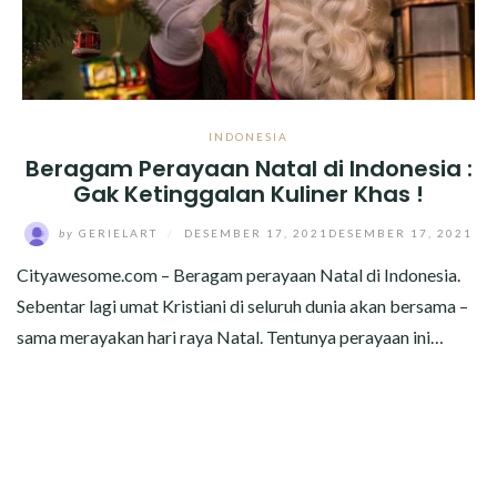
INDONESIA
Beragam Perayaan Natal di Indonesia :
Gak Ketinggalan Kuliner Khas !
by
GERIELART
/
DESEMBER 17, 2021
DESEMBER 17, 2021
Cityawesome.com – Beragam perayaan Natal di Indonesia.
Sebentar lagi umat Kristiani di seluruh dunia akan bersama –
sama merayakan hari raya Natal. Tentunya perayaan ini…