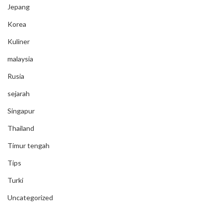
Jepang
Korea
Kuliner
malaysia
Rusia
sejarah
Singapur
Thailand
Timur tengah
Tips
Turki
Uncategorized