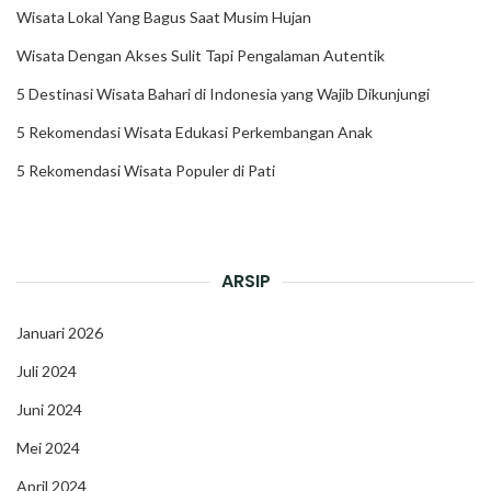
Wisata Lokal Yang Bagus Saat Musim Hujan
Wisata Dengan Akses Sulit Tapi Pengalaman Autentik
5 Destinasi Wisata Bahari di Indonesia yang Wajib Dikunjungi
5 Rekomendasi Wisata Edukasi Perkembangan Anak
5 Rekomendasi Wisata Populer di Pati
ARSIP
Januari 2026
Juli 2024
Juni 2024
Mei 2024
April 2024