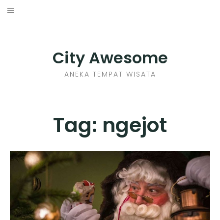
Skip
to
INDONESIA
content
TIPS
City Awesome
KULINER
ANEKA TEMPAT WISATA
SEJARAH
Tag:
ngejot
SENI KERAJINAN
INFO GAMES
MOVIES REVIEW