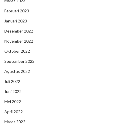
Maret 2023
Februari 2023
Januari 2023
Desember 2022
November 2022
Oktober 2022
September 2022
Agustus 2022
Juli 2022
Juni 2022
Mei 2022
April 2022
Maret 2022