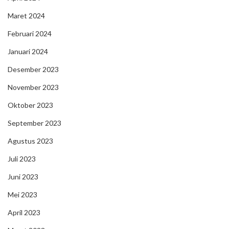
Maret 2024
Februari 2024
Januari 2024
Desember 2023
November 2023
Oktober 2023
September 2023
Agustus 2023
Juli 2023
Juni 2023
Mei 2023
April 2023