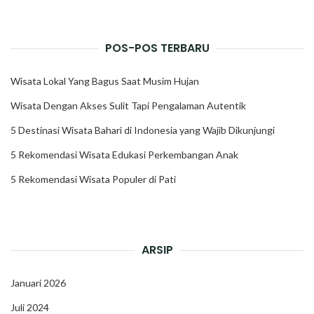
POS-POS TERBARU
Wisata Lokal Yang Bagus Saat Musim Hujan
Wisata Dengan Akses Sulit Tapi Pengalaman Autentik
5 Destinasi Wisata Bahari di Indonesia yang Wajib Dikunjungi
5 Rekomendasi Wisata Edukasi Perkembangan Anak
5 Rekomendasi Wisata Populer di Pati
ARSIP
Januari 2026
Juli 2024