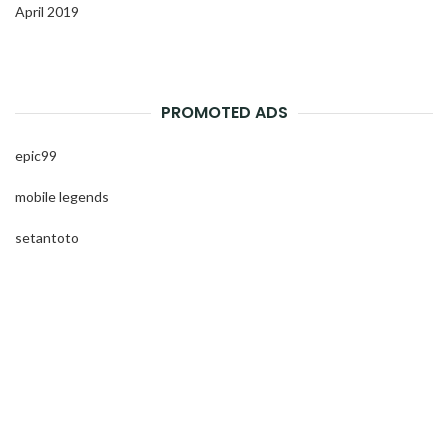
April 2019
PROMOTED ADS
epic99
mobile legends
setantoto