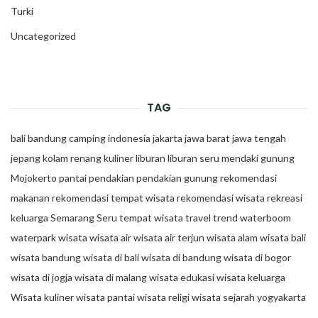
Turki
Uncategorized
TAG
bali
bandung
camping
indonesia
jakarta
jawa barat
jawa tengah
jepang
kolam renang
kuliner
liburan
liburan seru
mendaki gunung
Mojokerto
pantai
pendakian
pendakian gunung
rekomendasi
makanan
rekomendasi tempat wisata
rekomendasi wisata
rekreasi
keluarga
Semarang
Seru
tempat wisata
travel trend
waterboom
waterpark
wisata
wisata air
wisata air terjun
wisata alam
wisata bali
wisata bandung
wisata di bali
wisata di bandung
wisata di bogor
wisata di jogja
wisata di malang
wisata edukasi
wisata keluarga
Wisata kuliner
wisata pantai
wisata religi
wisata sejarah
yogyakarta