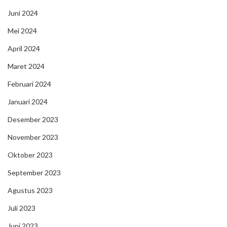
Juni 2024
Mei 2024
April 2024
Maret 2024
Februari 2024
Januari 2024
Desember 2023
November 2023
Oktober 2023
September 2023
Agustus 2023
Juli 2023
Juni 2023