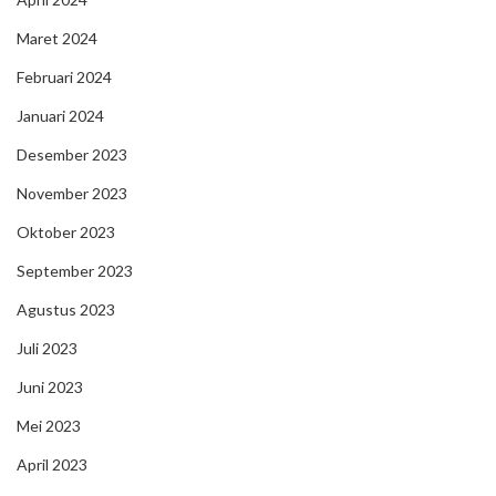
Maret 2024
Februari 2024
Januari 2024
Desember 2023
November 2023
Oktober 2023
September 2023
Agustus 2023
Juli 2023
Juni 2023
Mei 2023
April 2023