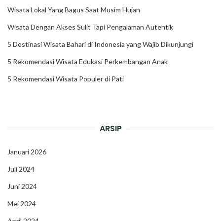
Wisata Lokal Yang Bagus Saat Musim Hujan
Wisata Dengan Akses Sulit Tapi Pengalaman Autentik
5 Destinasi Wisata Bahari di Indonesia yang Wajib Dikunjungi
5 Rekomendasi Wisata Edukasi Perkembangan Anak
5 Rekomendasi Wisata Populer di Pati
ARSIP
Januari 2026
Juli 2024
Juni 2024
Mei 2024
April 2024