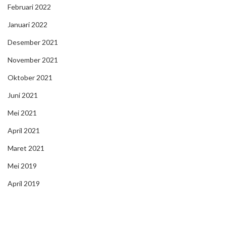
Februari 2022
Januari 2022
Desember 2021
November 2021
Oktober 2021
Juni 2021
Mei 2021
April 2021
Maret 2021
Mei 2019
April 2019