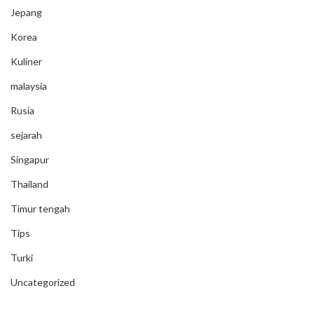
Jepang
Korea
Kuliner
malaysia
Rusia
sejarah
Singapur
Thailand
Timur tengah
Tips
Turki
Uncategorized