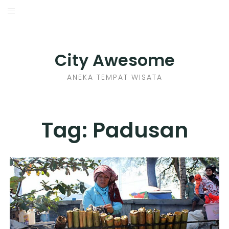
Skip
to
INDONESIA
content
TIPS
City Awesome
KULINER
ANEKA TEMPAT WISATA
SEJARAH
Tag:
Padusan
SENI KERAJINAN
INFO GAMES
MOVIES REVIEW