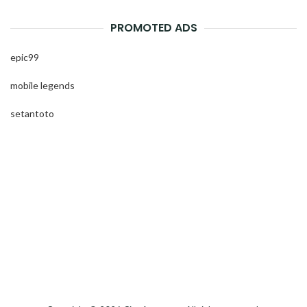
PROMOTED ADS
epic99
mobile legends
setantoto