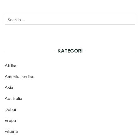
Search
SEAR
for:
KATEGORI
Afrika
Amerika serikat
Asia
Australia
Dubai
Eropa
Filipina