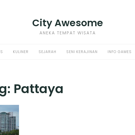
City Awesome
ANEKA TEMPAT WISATA
PS
KULINER
SEJARAH
SENI KERAJINAN
INFO GAMES
g:
Pattaya