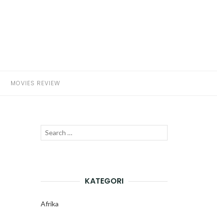
MOVIES REVIEW
Search
SEARCH
for:
KATEGORI
Afrika