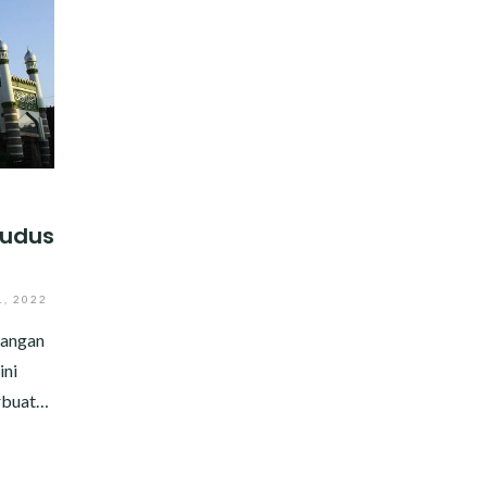
Kudus
1, 2022
jangan
ini
rbuat…