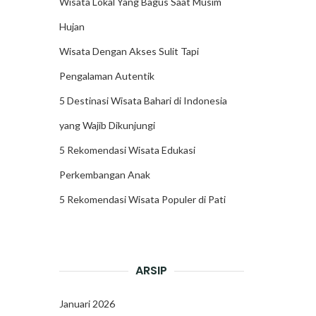
Wisata Lokal Yang Bagus Saat Musim
Hujan
Wisata Dengan Akses Sulit Tapi
Pengalaman Autentik
5 Destinasi Wisata Bahari di Indonesia
yang Wajib Dikunjungi
5 Rekomendasi Wisata Edukasi
Perkembangan Anak
5 Rekomendasi Wisata Populer di Pati
ARSIP
Januari 2026