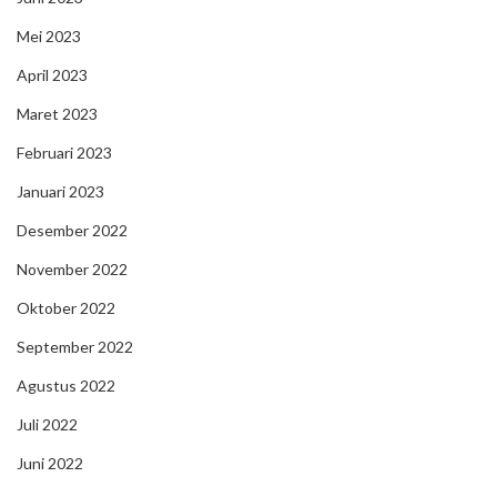
Mei 2023
April 2023
Maret 2023
Februari 2023
Januari 2023
Desember 2022
November 2022
Oktober 2022
September 2022
Agustus 2022
Juli 2022
Juni 2022