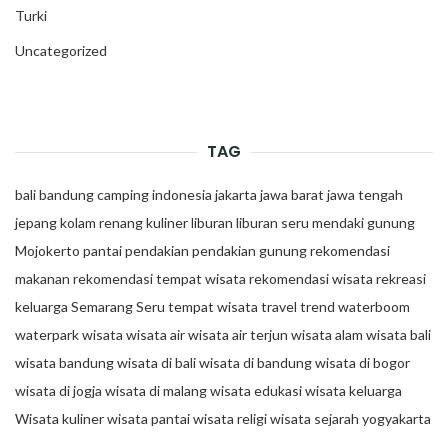
Turki
Uncategorized
TAG
bali
bandung
camping
indonesia
jakarta
jawa barat
jawa tengah
jepang
kolam renang
kuliner
liburan
liburan seru
mendaki gunung
Mojokerto
pantai
pendakian
pendakian gunung
rekomendasi
makanan
rekomendasi tempat wisata
rekomendasi wisata
rekreasi
keluarga
Semarang
Seru
tempat wisata
travel trend
waterboom
waterpark
wisata
wisata air
wisata air terjun
wisata alam
wisata bali
wisata bandung
wisata di bali
wisata di bandung
wisata di bogor
wisata di jogja
wisata di malang
wisata edukasi
wisata keluarga
Wisata kuliner
wisata pantai
wisata religi
wisata sejarah
yogyakarta