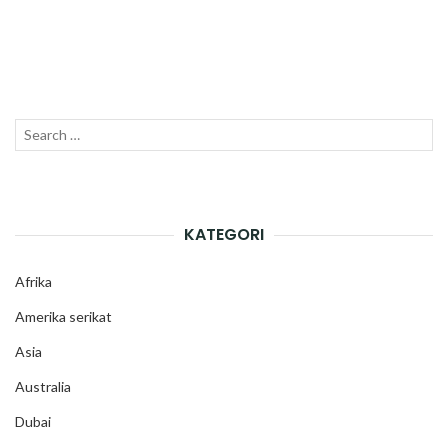
Search
SEAR
for:
KATEGORI
Afrika
Amerika serikat
Asia
Australia
Dubai