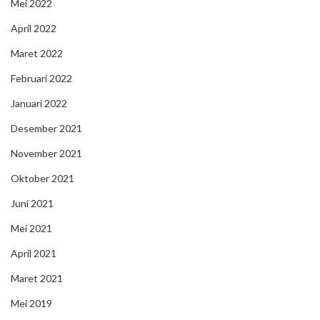
Mei 2022
April 2022
Maret 2022
Februari 2022
Januari 2022
Desember 2021
November 2021
Oktober 2021
Juni 2021
Mei 2021
April 2021
Maret 2021
Mei 2019