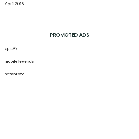
April 2019
PROMOTED ADS
epic99
mobile legends
setantoto