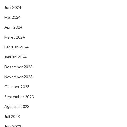
Juni 2024
Mei 2024
April 2024
Maret 2024
Februari 2024
Januari 2024
Desember 2023
November 2023
Oktober 2023
September 2023
Agustus 2023
Juli 2023
Juni 2023