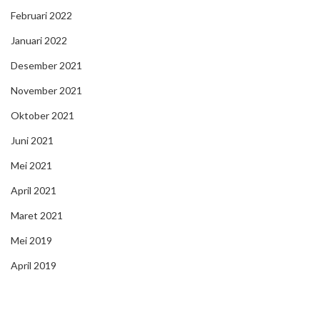
Februari 2022
Januari 2022
Desember 2021
November 2021
Oktober 2021
Juni 2021
Mei 2021
April 2021
Maret 2021
Mei 2019
April 2019