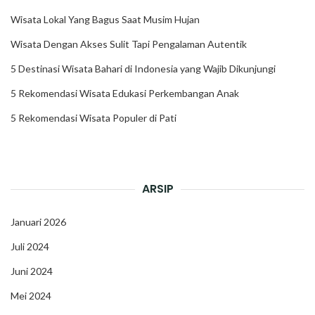
Wisata Lokal Yang Bagus Saat Musim Hujan
Wisata Dengan Akses Sulit Tapi Pengalaman Autentik
5 Destinasi Wisata Bahari di Indonesia yang Wajib Dikunjungi
5 Rekomendasi Wisata Edukasi Perkembangan Anak
5 Rekomendasi Wisata Populer di Pati
ARSIP
Januari 2026
Juli 2024
Juni 2024
Mei 2024