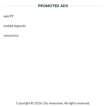
PROMOTED ADS
epic99
mobile legends
setantoto
Copyright © 2026
City Awesome
. All rights reserved.