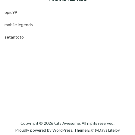
epic99
mobile legends
setantoto
Copyright © 2026
City Awesome
. All rights reserved.
Proudly powered by
WordPress
. Theme
EightyDays Lite
by