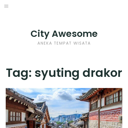
Skip
to
INDONESIA
content
TIPS
City Awesome
KULINER
ANEKA TEMPAT WISATA
SEJARAH
Tag:
syuting drakor
SENI KERAJINAN
INFO GAMES
MOVIES REVIEW