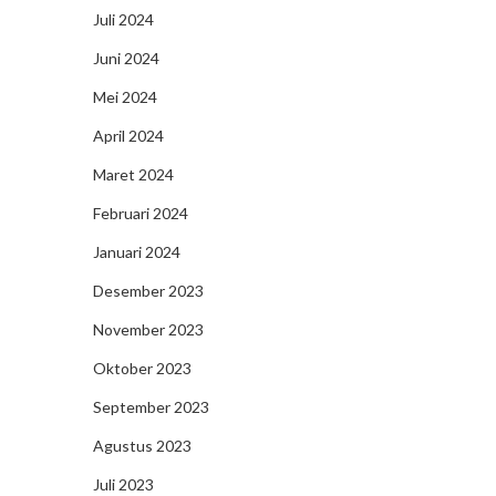
Juli 2024
Juni 2024
Mei 2024
April 2024
Maret 2024
Februari 2024
Januari 2024
Desember 2023
November 2023
Oktober 2023
September 2023
Agustus 2023
Juli 2023