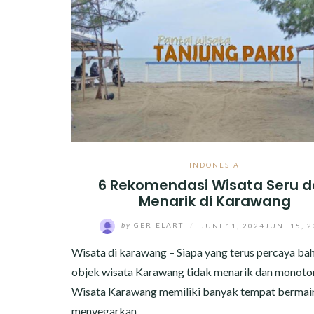
INDONESIA
6 Rekomendasi Wisata Seru 
Menarik di Karawang
by
GERIELART
/
JUNI 11, 2024
JUNI 15, 
Wisata di karawang – Siapa yang terus percaya b
objek wisata Karawang tidak menarik dan monoto
Wisata Karawang memiliki banyak tempat bermain
menyegarkan.…