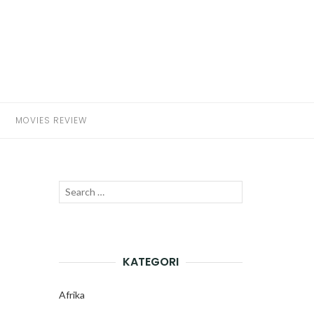
MOVIES REVIEW
Search
SEARCH
for:
KATEGORI
Afrika