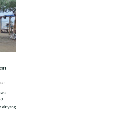
dan
2024
ahwa
n?
 air yang