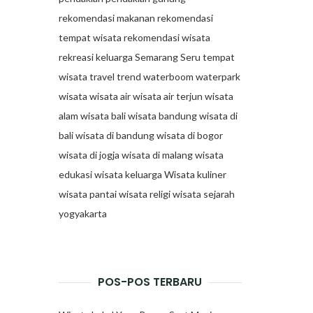
rekomendasi makanan
rekomendasi
tempat wisata
rekomendasi wisata
rekreasi keluarga
Semarang
Seru
tempat
wisata
travel trend
waterboom
waterpark
wisata
wisata air
wisata air terjun
wisata
alam
wisata bali
wisata bandung
wisata di
bali
wisata di bandung
wisata di bogor
wisata di jogja
wisata di malang
wisata
edukasi
wisata keluarga
Wisata kuliner
wisata pantai
wisata religi
wisata sejarah
yogyakarta
POS-POS TERBARU