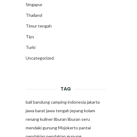
Singapur
Thailand
Timur tengah
Tips
Turki
Uncategorized
TAG
bali
bandung
camping
indonesia
jakarta
jawa barat
jawa tengah
jepang
kolam
renang
kuliner
liburan
liburan seru
mendaki gunung
Mojokerto
pantai
pendakian
pendakian gunung