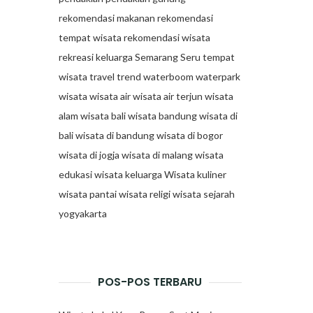
rekomendasi makanan
rekomendasi
tempat wisata
rekomendasi wisata
rekreasi keluarga
Semarang
Seru
tempat
wisata
travel trend
waterboom
waterpark
wisata
wisata air
wisata air terjun
wisata
alam
wisata bali
wisata bandung
wisata di
bali
wisata di bandung
wisata di bogor
wisata di jogja
wisata di malang
wisata
edukasi
wisata keluarga
Wisata kuliner
wisata pantai
wisata religi
wisata sejarah
yogyakarta
POS-POS TERBARU