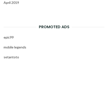
April 2019
PROMOTED ADS
epic99
mobile legends
setantoto