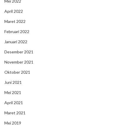
Mei 2022
April 2022
Maret 2022
Februari 2022
Januari 2022
Desember 2021
November 2021
Oktober 2021
Juni 2021
Mei 2021
April 2021
Maret 2021
Mei 2019