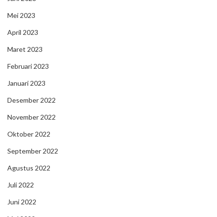
Mei 2023
April 2023
Maret 2023
Februari 2023
Januari 2023
Desember 2022
November 2022
Oktober 2022
September 2022
Agustus 2022
Juli 2022
Juni 2022