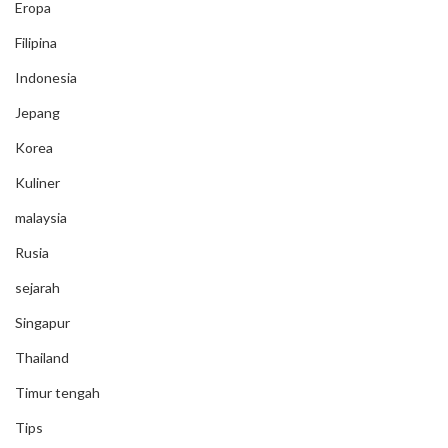
Eropa
Filipina
Indonesia
Jepang
Korea
Kuliner
malaysia
Rusia
sejarah
Singapur
Thailand
Timur tengah
Tips