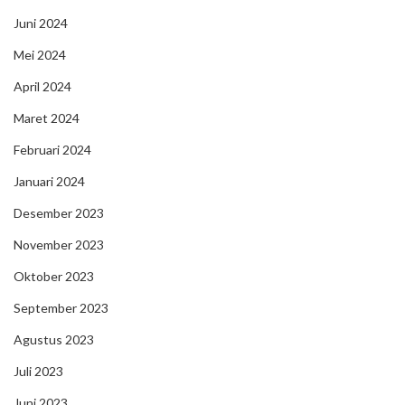
Juni 2024
Mei 2024
April 2024
Maret 2024
Februari 2024
Januari 2024
Desember 2023
November 2023
Oktober 2023
September 2023
Agustus 2023
Juli 2023
Juni 2023