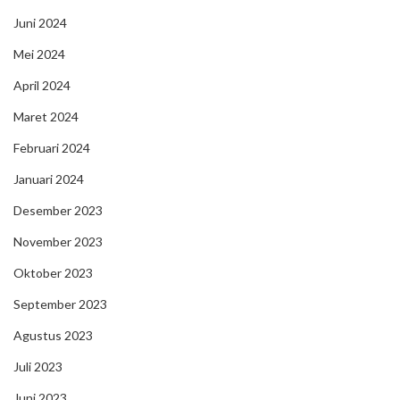
Juni 2024
Mei 2024
April 2024
Maret 2024
Februari 2024
Januari 2024
Desember 2023
November 2023
Oktober 2023
September 2023
Agustus 2023
Juli 2023
Juni 2023