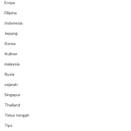
Eropa
Filipina
Indonesia
Jepang
Korea
Kuliner
malaysia
Rusia
sejarah
Singapur
Thailand
Timur tengah
Tips