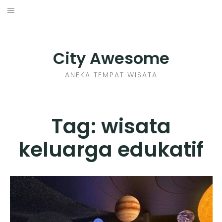
Skip
to
INDONESIA
content
TIPS
City Awesome
KULINER
ANEKA TEMPAT WISATA
SEJARAH
Tag:
wisata
SENI KERAJINAN
keluarga edukatif
INFO GAMES
MOVIES REVIEW