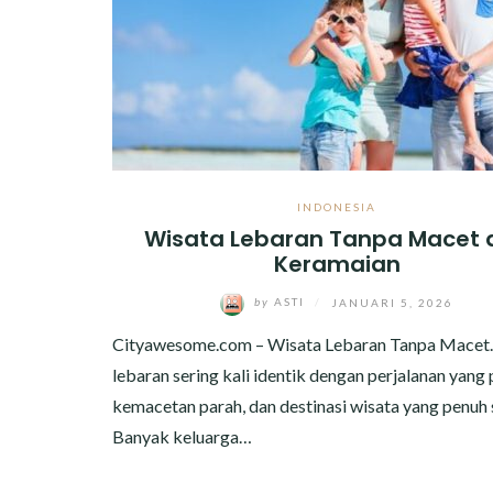
INDONESIA
Wisata Lebaran Tanpa Macet 
Keramaian
by
ASTI
/
JANUARI 5, 2026
Cityawesome.com – Wisata Lebaran Tanpa Macet.
lebaran sering kali identik dengan perjalanan yang 
kemacetan parah, dan destinasi wisata yang penuh 
Banyak keluarga…