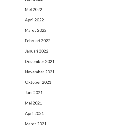
Mei 2022
April 2022
Maret 2022
Februari 2022
Januari 2022
Desember 2021
November 2021
Oktober 2021
Juni 2021
Mei 2021
April 2021
Maret 2021