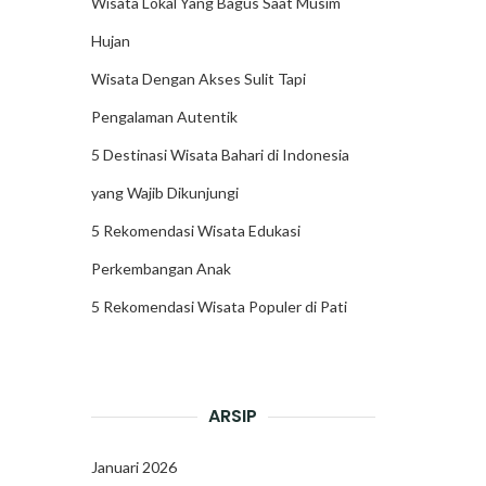
Wisata Lokal Yang Bagus Saat Musim
Hujan
Wisata Dengan Akses Sulit Tapi
Pengalaman Autentik
5 Destinasi Wisata Bahari di Indonesia
yang Wajib Dikunjungi
5 Rekomendasi Wisata Edukasi
Perkembangan Anak
5 Rekomendasi Wisata Populer di Pati
ARSIP
Januari 2026