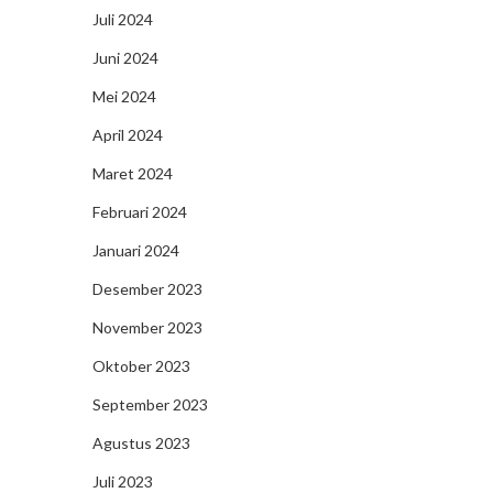
Juli 2024
Juni 2024
Mei 2024
April 2024
Maret 2024
Februari 2024
Januari 2024
Desember 2023
November 2023
Oktober 2023
September 2023
Agustus 2023
Juli 2023