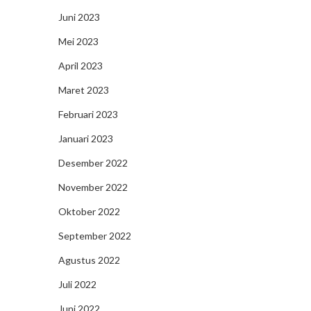
Juni 2023
Mei 2023
April 2023
Maret 2023
Februari 2023
Januari 2023
Desember 2022
November 2022
Oktober 2022
September 2022
Agustus 2022
Juli 2022
Juni 2022