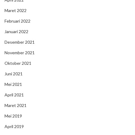
Maret 2022
Februari 2022
Januari 2022
Desember 2021
November 2021
Oktober 2021
Juni 2021
Mei 2021
April 2021
Maret 2021
Mei 2019
April 2019