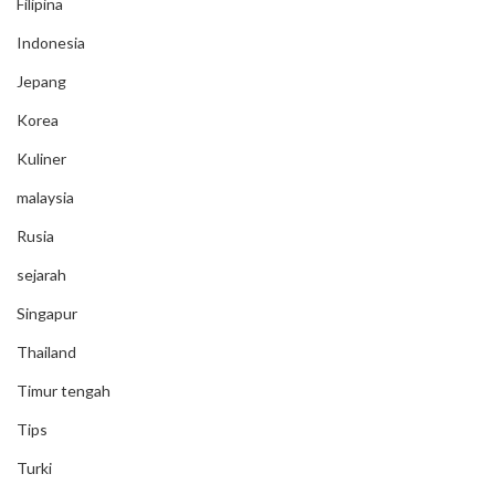
Filipina
Indonesia
Jepang
Korea
Kuliner
malaysia
Rusia
sejarah
Singapur
Thailand
Timur tengah
Tips
Turki