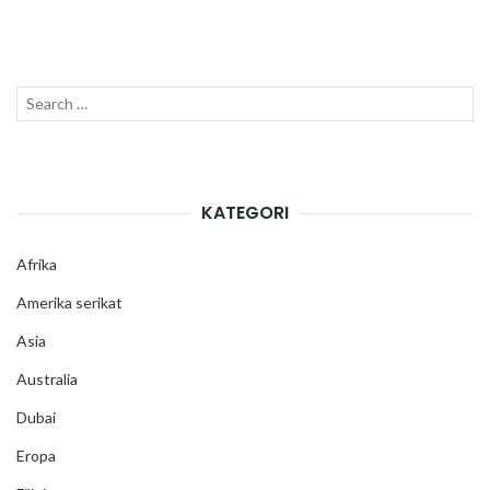
Search
SEAR
for:
KATEGORI
Afrika
Amerika serikat
Asia
Australia
Dubai
Eropa