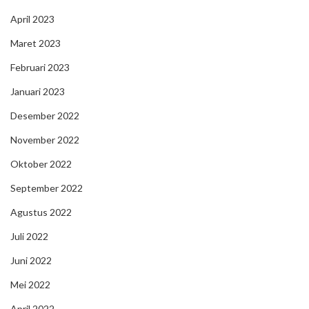
April 2023
Maret 2023
Februari 2023
Januari 2023
Desember 2022
November 2022
Oktober 2022
September 2022
Agustus 2022
Juli 2022
Juni 2022
Mei 2022
April 2022