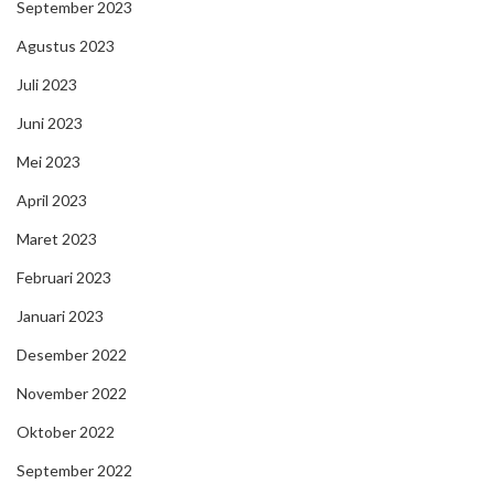
September 2023
Agustus 2023
Juli 2023
Juni 2023
Mei 2023
April 2023
Maret 2023
Februari 2023
Januari 2023
Desember 2022
November 2022
Oktober 2022
September 2022