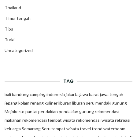
Thailand
Timur tengah
Tips
Turki
Uncategorized
TAG
bali
bandung
camping
indonesia
jakarta
jawa barat
jawa tengah
jepang
kolam renang
kuliner
liburan
liburan seru
mendaki gunung
Mojokerto
pantai
pendakian
pendakian gunung
rekomendasi
makanan
rekomendasi tempat wisata
rekomendasi wisata
rekreasi
keluarga
Semarang
Seru
tempat wisata
travel trend
waterboom