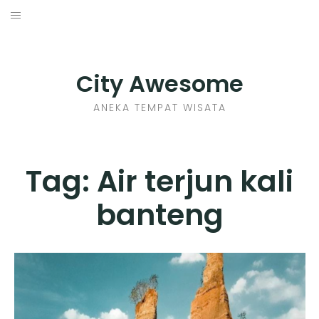
Skip
to
INDONESIA
content
TIPS
City Awesome
KULINER
ANEKA TEMPAT WISATA
SEJARAH
Tag:
Air terjun kali
SENI KERAJINAN
banteng
INFO GAMES
MOVIES REVIEW