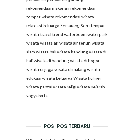
rekomendasi makanan
rekomendasi
tempat wisata
rekomendasi wisata
rekreasi keluarga
Semarang
Seru
tempat
wisata
travel trend
waterboom
waterpark
wisata
wisata air
wisata air terjun
wisata
alam
wisata bali
wisata bandung
wisata di
bali
wisata di bandung
wisata di bogor
wisata di jogja
wisata di malang
wisata
edukasi
wisata keluarga
Wisata kuliner
wisata pantai
wisata religi
wisata sejarah
yogyakarta
POS-POS TERBARU