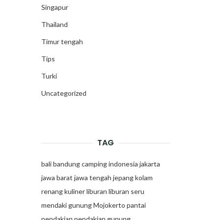
Singapur
Thailand
Timur tengah
Tips
Turki
Uncategorized
TAG
bali
bandung
camping
indonesia
jakarta
jawa barat
jawa tengah
jepang
kolam
renang
kuliner
liburan
liburan seru
mendaki gunung
Mojokerto
pantai
pendakian
pendakian gunung