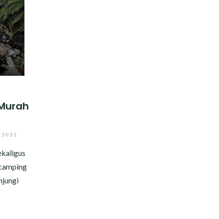
 Murah
, 2022
kaligus
 camping
njungi