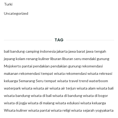
Turki
Uncategorized
TAG
bali
bandung
camping
indonesia
jakarta
jawa barat
jawa tengah
jepang
kolam renang
kuliner
liburan
liburan seru
mendaki gunung
Mojokerto
pantai
pendakian
pendakian gunung
rekomendasi
makanan
rekomendasi tempat wisata
rekomendasi wisata
rekreasi
keluarga
Semarang
Seru
tempat wisata
travel trend
waterboom
waterpark
wisata
wisata air
wisata air terjun
wisata alam
wisata bali
wisata bandung
wisata di bali
wisata di bandung
wisata di bogor
wisata di jogja
wisata di malang
wisata edukasi
wisata keluarga
Wisata kuliner
wisata pantai
wisata religi
wisata sejarah
yogyakarta