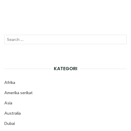
Search
SEAR
for:
KATEGORI
Afrika
Amerika serikat
Asia
Australia
Dubai