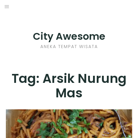
Skip
to
INDONESIA
content
TIPS
City Awesome
KULINER
ANEKA TEMPAT WISATA
SEJARAH
Tag:
Arsik Nurung
SENI KERAJINAN
Mas
INFO GAMES
MOVIES REVIEW