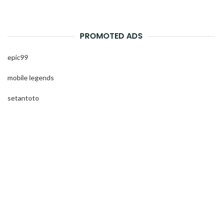
PROMOTED ADS
epic99
mobile legends
setantoto