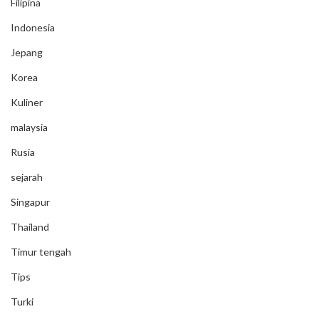
Filipina
Indonesia
Jepang
Korea
Kuliner
malaysia
Rusia
sejarah
Singapur
Thailand
Timur tengah
Tips
Turki