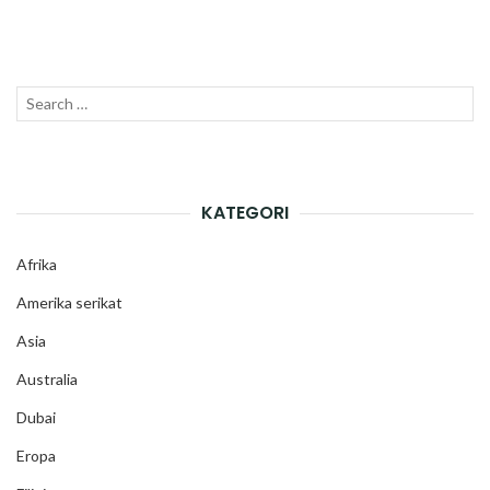
Search
SEAR
for:
KATEGORI
Afrika
Amerika serikat
Asia
Australia
Dubai
Eropa