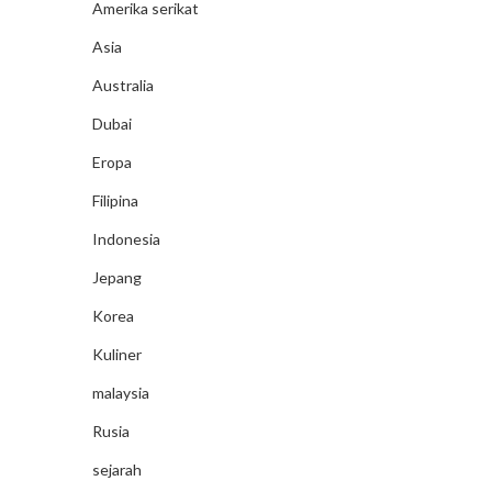
Amerika serikat
Asia
Australia
Dubai
Eropa
Filipina
Indonesia
Jepang
Korea
Kuliner
malaysia
Rusia
sejarah