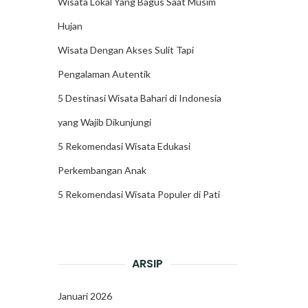
Wisata Lokal Yang Bagus Saat Musim
Hujan
Wisata Dengan Akses Sulit Tapi
Pengalaman Autentik
5 Destinasi Wisata Bahari di Indonesia
yang Wajib Dikunjungi
5 Rekomendasi Wisata Edukasi
Perkembangan Anak
5 Rekomendasi Wisata Populer di Pati
ARSIP
Januari 2026