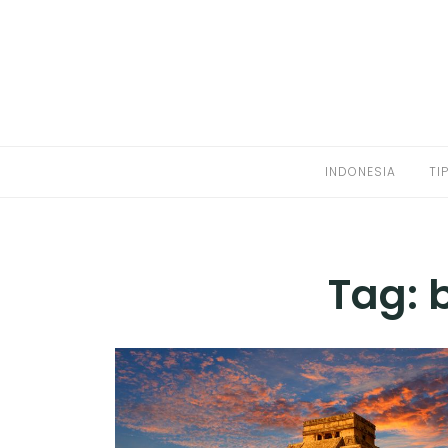
Skip
to
INDONESIA
content
TIPS
KULINER
INDONESIA
TI
SEJARAH
SENI KERAJINAN
Tag:
INFO GAMES
MOVIES REVIEW