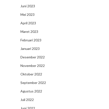
Juni 2023
Mei 2023
April 2023
Maret 2023
Februari 2023
Januari 2023
Desember 2022
November 2022
Oktober 2022
September 2022
Agustus 2022
Juli 2022
Juni 2022