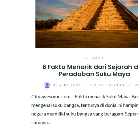
SEJARAH
6 Fakta Menarik dari Sejarah 
Peradaban Suku Maya
by
GERIELART
/
JUNI 21, 2022
JUNI 21, 
Cityawesome.com – Fakta menarik Suku Maya. Be
mengenai suku bangsa, tentunya di dunia ini hampi
negara memiliki suku bangsa yang beragam. Sepert
satunya…