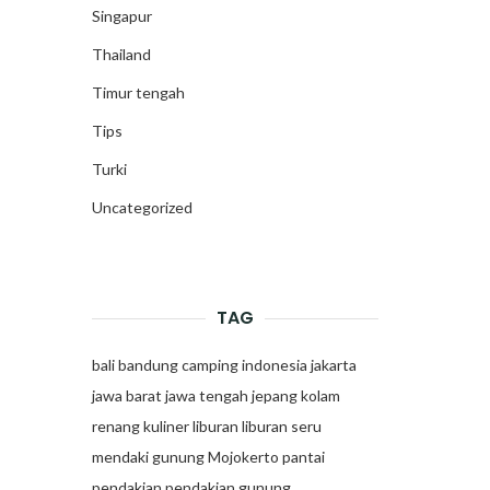
Singapur
Thailand
Timur tengah
Tips
Turki
Uncategorized
TAG
bali
bandung
camping
indonesia
jakarta
jawa barat
jawa tengah
jepang
kolam
renang
kuliner
liburan
liburan seru
mendaki gunung
Mojokerto
pantai
pendakian
pendakian gunung