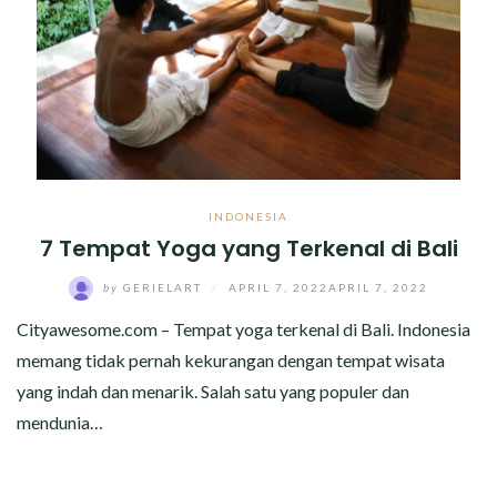
INDONESIA
7 Tempat Yoga yang Terkenal di Bali
by
GERIELART
/
APRIL 7, 2022
APRIL 7, 2022
Cityawesome.com – Tempat yoga terkenal di Bali. Indonesia
memang tidak pernah kekurangan dengan tempat wisata
yang indah dan menarik. Salah satu yang populer dan
mendunia…