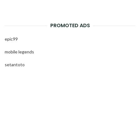
PROMOTED ADS
epic99
mobile legends
setantoto