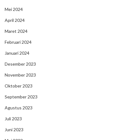
Mei 2024
April 2024
Maret 2024
Februari 2024
Januari 2024
Desember 2023
November 2023
Oktober 2023
September 2023
Agustus 2023
Juli 2023
Juni 2023