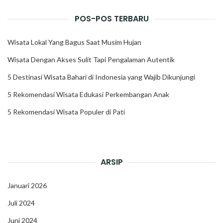
POS-POS TERBARU
Wisata Lokal Yang Bagus Saat Musim Hujan
Wisata Dengan Akses Sulit Tapi Pengalaman Autentik
5 Destinasi Wisata Bahari di Indonesia yang Wajib Dikunjungi
5 Rekomendasi Wisata Edukasi Perkembangan Anak
5 Rekomendasi Wisata Populer di Pati
ARSIP
Januari 2026
Juli 2024
Juni 2024