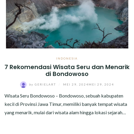
INDONESIA
7 Rekomendasi Wisata Seru dan Menarik
di Bondowoso
by
GERIELART
/
MEI 29, 2024
MEI 29, 2024
Wisata Seru Bondowoso – Bondowoso, sebuah kabupaten
kecil di Provinsi Jawa Timur, memiliki banyak tempat wisata
yang menarik, mulai dari wisata alam hingga lokasi sejarah…