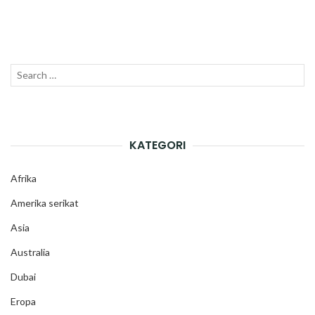
Search
SEAR
for:
KATEGORI
Afrika
Amerika serikat
Asia
Australia
Dubai
Eropa