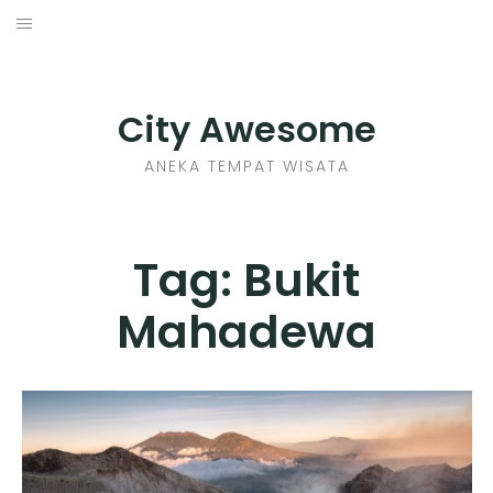
Skip
to
INDONESIA
content
TIPS
City Awesome
KULINER
ANEKA TEMPAT WISATA
SEJARAH
Tag:
Bukit
SENI KERAJINAN
Mahadewa
INFO GAMES
MOVIES REVIEW