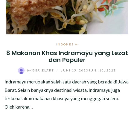
INDONESIA
8 Makanan Khas Indramayu yang Lezat
dan Populer
by
GERIELART
/
JUNI 15, 2023
JUNI 15, 2023
Indramayu merupakan salah satu daerah yang berada di Jawa
Barat. Selain banyaknya destinasi wisata, Indramayu juga
terkenal akan makanan khasnya yang menggugah selera.
Oleh karena…