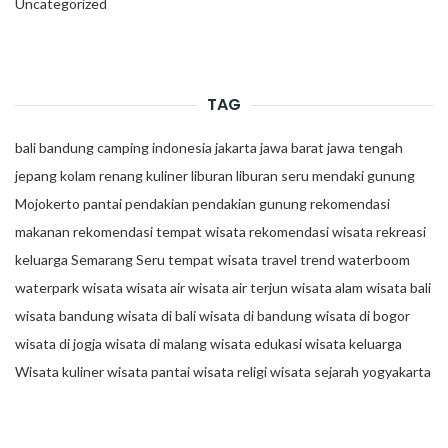
Uncategorized
TAG
bali
bandung
camping
indonesia
jakarta
jawa barat
jawa tengah
jepang
kolam renang
kuliner
liburan
liburan seru
mendaki gunung
Mojokerto
pantai
pendakian
pendakian gunung
rekomendasi
makanan
rekomendasi tempat wisata
rekomendasi wisata
rekreasi
keluarga
Semarang
Seru
tempat wisata
travel trend
waterboom
waterpark
wisata
wisata air
wisata air terjun
wisata alam
wisata bali
wisata bandung
wisata di bali
wisata di bandung
wisata di bogor
wisata di jogja
wisata di malang
wisata edukasi
wisata keluarga
Wisata kuliner
wisata pantai
wisata religi
wisata sejarah
yogyakarta