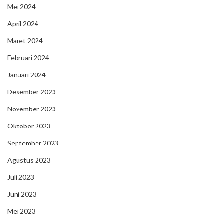
Mei 2024
April 2024
Maret 2024
Februari 2024
Januari 2024
Desember 2023
November 2023
Oktober 2023
September 2023
Agustus 2023
Juli 2023
Juni 2023
Mei 2023