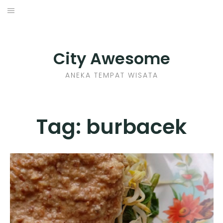
Skip
to
INDONESIA
content
TIPS
City Awesome
KULINER
ANEKA TEMPAT WISATA
SEJARAH
Tag:
burbacek
SENI KERAJINAN
INFO GAMES
MOVIES REVIEW