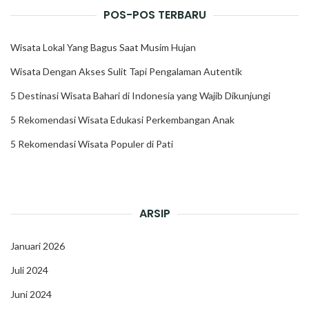
POS-POS TERBARU
Wisata Lokal Yang Bagus Saat Musim Hujan
Wisata Dengan Akses Sulit Tapi Pengalaman Autentik
5 Destinasi Wisata Bahari di Indonesia yang Wajib Dikunjungi
5 Rekomendasi Wisata Edukasi Perkembangan Anak
5 Rekomendasi Wisata Populer di Pati
ARSIP
Januari 2026
Juli 2024
Juni 2024