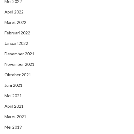
Mei 2022
April 2022
Maret 2022
Februari 2022
Januari 2022
Desember 2021
November 2021
Oktober 2021
Juni 2021
Mei 2021
April 2021
Maret 2021
Mei 2019