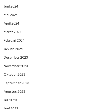
Juni 2024
Mei 2024
April 2024
Maret 2024
Februari 2024
Januari 2024
Desember 2023
November 2023
Oktober 2023
September 2023
Agustus 2023
Juli 2023
Juni 2023