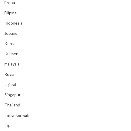
Eropa
Filipina
Indonesia
Jepang
Korea
Kuliner
malaysia
Rusia
sejarah
Singapur
Thailand
Timur tengah
Tips