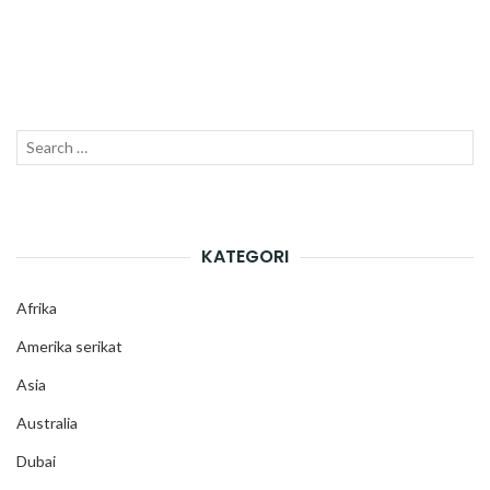
Search
SEAR
for:
KATEGORI
Afrika
Amerika serikat
Asia
Australia
Dubai