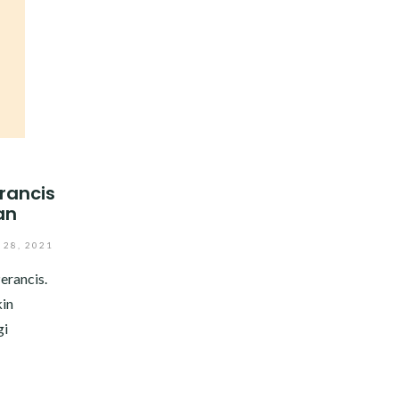
rancis
an
28, 2021
rancis.
kin
gi