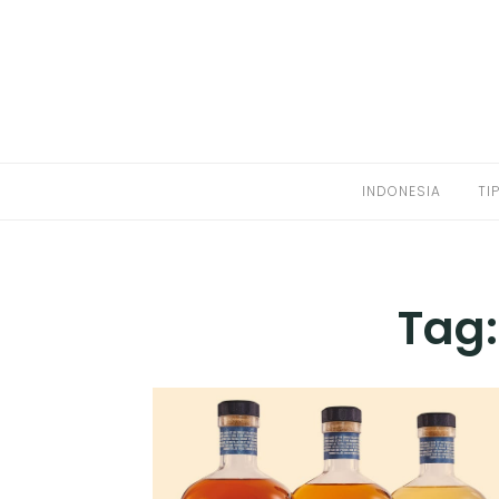
Skip
to
INDONESIA
content
TIPS
KULINER
INDONESIA
TI
SEJARAH
SENI KERAJINAN
Tag
INFO GAMES
MOVIES REVIEW