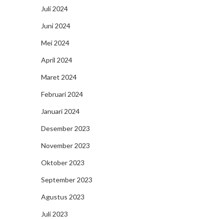
Juli 2024
Juni 2024
Mei 2024
April 2024
Maret 2024
Februari 2024
Januari 2024
Desember 2023
November 2023
Oktober 2023
September 2023
Agustus 2023
Juli 2023