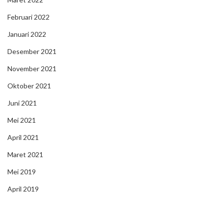
Februari 2022
Januari 2022
Desember 2021
November 2021
Oktober 2021
Juni 2021
Mei 2021
April 2021
Maret 2021
Mei 2019
April 2019