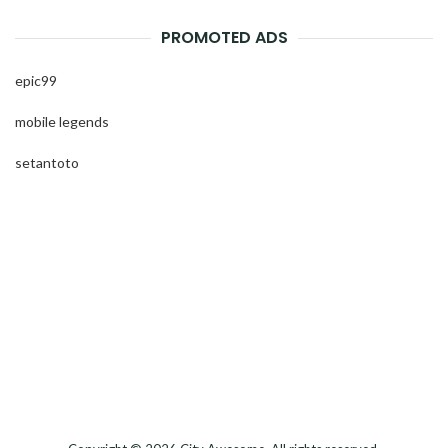
PROMOTED ADS
epic99
mobile legends
setantoto