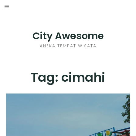
Skip
to
INDONESIA
content
TIPS
City Awesome
KULINER
ANEKA TEMPAT WISATA
SEJARAH
Tag:
cimahi
SENI KERAJINAN
INFO GAMES
MOVIES REVIEW