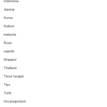
Indonesia
Jepang
Korea
Kuliner
malaysia
Rusia
sejarah
Singapur
Thailand
Timur tengah
Tips
Turki
Uncategorized