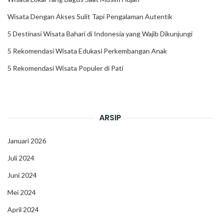
Wisata Dengan Akses Sulit Tapi Pengalaman Autentik
5 Destinasi Wisata Bahari di Indonesia yang Wajib Dikunjungi
5 Rekomendasi Wisata Edukasi Perkembangan Anak
5 Rekomendasi Wisata Populer di Pati
ARSIP
Januari 2026
Juli 2024
Juni 2024
Mei 2024
April 2024