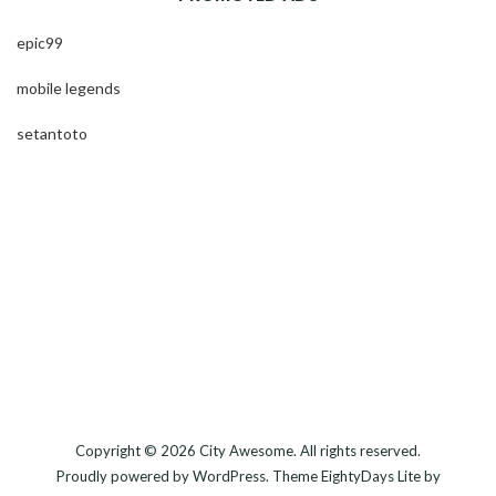
epic99
mobile legends
setantoto
Copyright © 2026
City Awesome
. All rights reserved.
Proudly powered by
WordPress
. Theme
EightyDays Lite
by