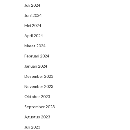
Juli 2024
Juni 2024
Mei 2024
April 2024
Maret 2024
Februari 2024
Januari 2024
Desember 2023
November 2023
Oktober 2023
September 2023
Agustus 2023
Juli 2023