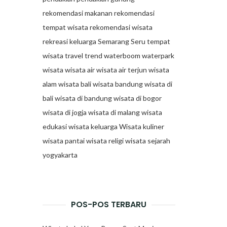
rekomendasi makanan
rekomendasi
tempat wisata
rekomendasi wisata
rekreasi keluarga
Semarang
Seru
tempat
wisata
travel trend
waterboom
waterpark
wisata
wisata air
wisata air terjun
wisata
alam
wisata bali
wisata bandung
wisata di
bali
wisata di bandung
wisata di bogor
wisata di jogja
wisata di malang
wisata
edukasi
wisata keluarga
Wisata kuliner
wisata pantai
wisata religi
wisata sejarah
yogyakarta
POS-POS TERBARU