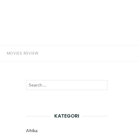
MOVIES REVIEW
Search
SEARCH
for:
KATEGORI
Afrika