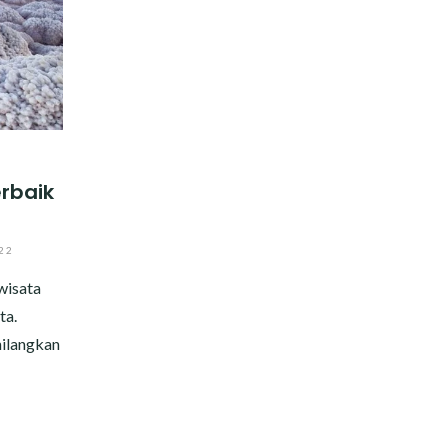
rbaik
022
wisata
ta.
hilangkan