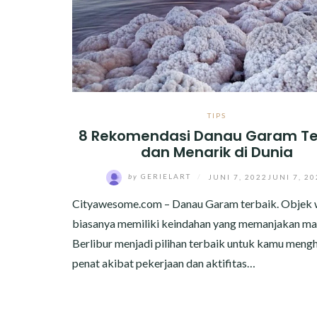
TIPS
8 Rekomendasi Danau Garam Te
dan Menarik di Dunia
by
GERIELART
/
JUNI 7, 2022
JUNI 7, 2
Cityawesome.com – Danau Garam terbaik. Objek 
biasanya memiliki keindahan yang memanjakan ma
Berlibur menjadi pilihan terbaik untuk kamu meng
penat akibat pekerjaan dan aktifitas…