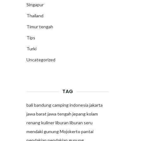
Singapur
Thailand
Timur tengah
Tips
Turki
Uncategorized
TAG
bali
bandung
camping
indonesia
jakarta
jawa barat
jawa tengah
jepang
kolam
renang
kuliner
liburan
liburan seru
mendaki gunung
Mojokerto
pantai
pendakian
pendakian gunung