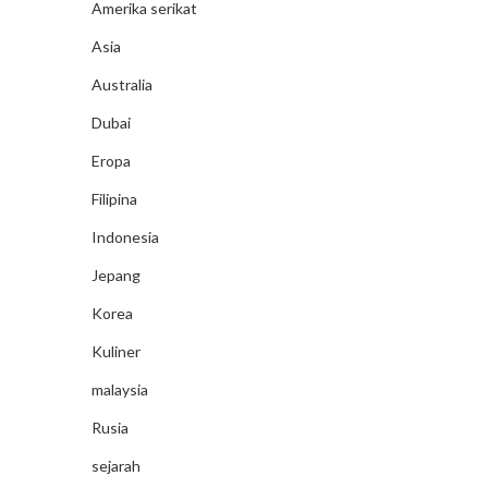
Amerika serikat
Asia
Australia
Dubai
Eropa
Filipina
Indonesia
Jepang
Korea
Kuliner
malaysia
Rusia
sejarah