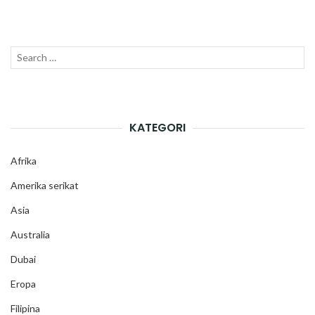
Search
SEAR
for:
KATEGORI
Afrika
Amerika serikat
Asia
Australia
Dubai
Eropa
Filipina