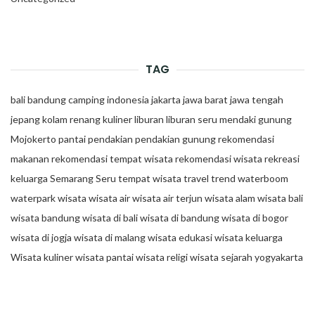
TAG
bali
bandung
camping
indonesia
jakarta
jawa barat
jawa tengah
jepang
kolam renang
kuliner
liburan
liburan seru
mendaki gunung
Mojokerto
pantai
pendakian
pendakian gunung
rekomendasi
makanan
rekomendasi tempat wisata
rekomendasi wisata
rekreasi
keluarga
Semarang
Seru
tempat wisata
travel trend
waterboom
waterpark
wisata
wisata air
wisata air terjun
wisata alam
wisata bali
wisata bandung
wisata di bali
wisata di bandung
wisata di bogor
wisata di jogja
wisata di malang
wisata edukasi
wisata keluarga
Wisata kuliner
wisata pantai
wisata religi
wisata sejarah
yogyakarta