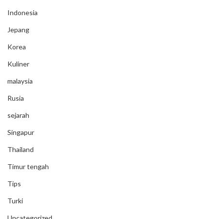
Indonesia
Jepang
Korea
Kuliner
malaysia
Rusia
sejarah
Singapur
Thailand
Timur tengah
Tips
Turki
Uncategorized