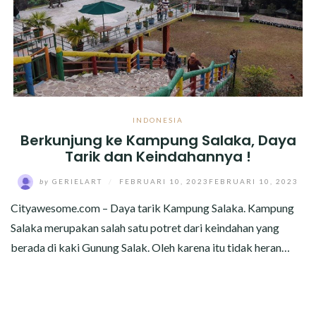
INDONESIA
Berkunjung ke Kampung Salaka, Daya
Tarik dan Keindahannya !
by
GERIELART
/
FEBRUARI 10, 2023
FEBRUARI 10, 2023
Cityawesome.com – Daya tarik Kampung Salaka. Kampung
Salaka merupakan salah satu potret dari keindahan yang
berada di kaki Gunung Salak. Oleh karena itu tidak heran…