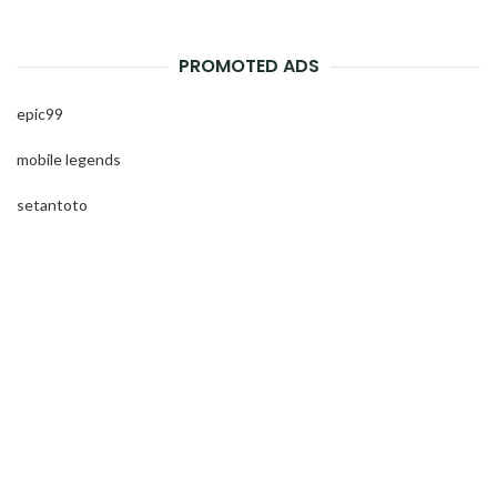
PROMOTED ADS
epic99
mobile legends
setantoto