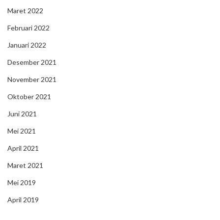
Maret 2022
Februari 2022
Januari 2022
Desember 2021
November 2021
Oktober 2021
Juni 2021
Mei 2021
April 2021
Maret 2021
Mei 2019
April 2019