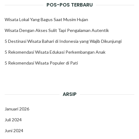
POS-POS TERBARU
Wisata Lokal Yang Bagus Saat Musim Hujan
Wisata Dengan Akses Sulit Tapi Pengalaman Autentik
5 Destinasi Wisata Bahari di Indonesia yang Wajib Dikunjungi
5 Rekomendasi Wisata Edukasi Perkembangan Anak
5 Rekomendasi Wisata Populer di Pati
ARSIP
Januari 2026
Juli 2024
Juni 2024