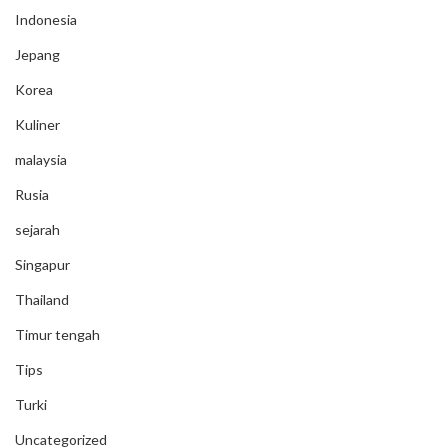
Indonesia
Jepang
Korea
Kuliner
malaysia
Rusia
sejarah
Singapur
Thailand
Timur tengah
Tips
Turki
Uncategorized