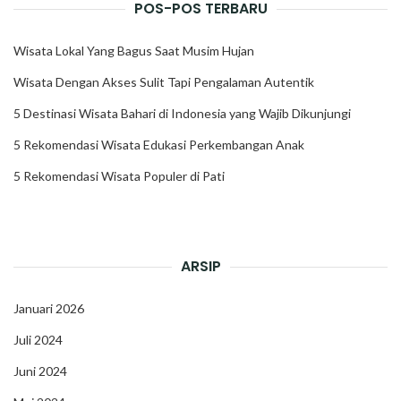
POS-POS TERBARU
Wisata Lokal Yang Bagus Saat Musim Hujan
Wisata Dengan Akses Sulit Tapi Pengalaman Autentik
5 Destinasi Wisata Bahari di Indonesia yang Wajib Dikunjungi
5 Rekomendasi Wisata Edukasi Perkembangan Anak
5 Rekomendasi Wisata Populer di Pati
ARSIP
Januari 2026
Juli 2024
Juni 2024