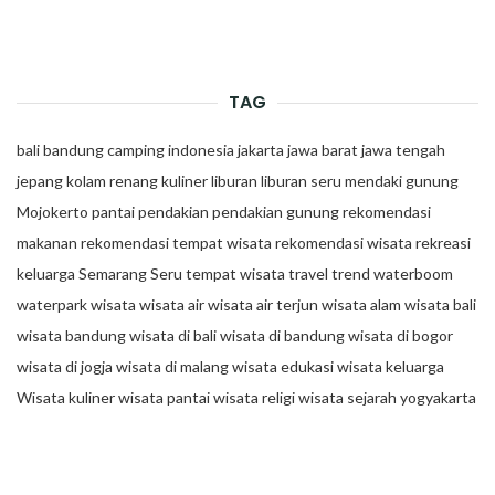
TAG
bali
bandung
camping
indonesia
jakarta
jawa barat
jawa tengah
jepang
kolam renang
kuliner
liburan
liburan seru
mendaki gunung
Mojokerto
pantai
pendakian
pendakian gunung
rekomendasi
makanan
rekomendasi tempat wisata
rekomendasi wisata
rekreasi
keluarga
Semarang
Seru
tempat wisata
travel trend
waterboom
waterpark
wisata
wisata air
wisata air terjun
wisata alam
wisata bali
wisata bandung
wisata di bali
wisata di bandung
wisata di bogor
wisata di jogja
wisata di malang
wisata edukasi
wisata keluarga
Wisata kuliner
wisata pantai
wisata religi
wisata sejarah
yogyakarta