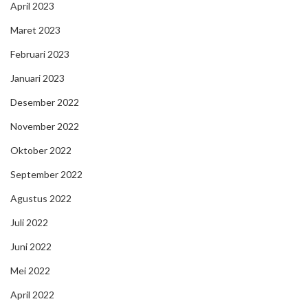
April 2023
Maret 2023
Februari 2023
Januari 2023
Desember 2022
November 2022
Oktober 2022
September 2022
Agustus 2022
Juli 2022
Juni 2022
Mei 2022
April 2022