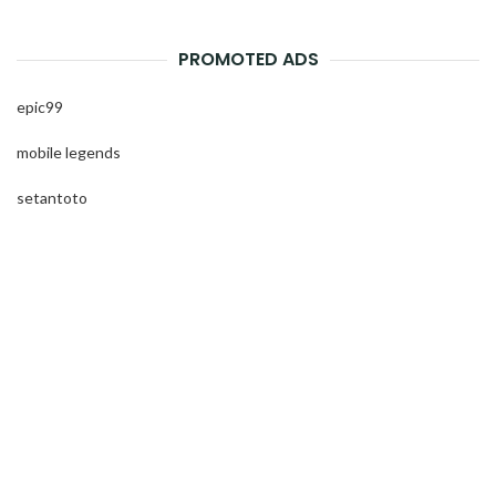
PROMOTED ADS
epic99
mobile legends
setantoto