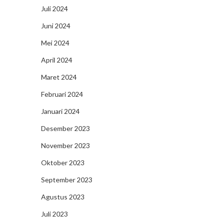
Juli 2024
Juni 2024
Mei 2024
April 2024
Maret 2024
Februari 2024
Januari 2024
Desember 2023
November 2023
Oktober 2023
September 2023
Agustus 2023
Juli 2023