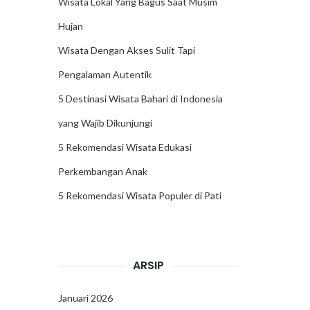
Wisata Lokal Yang Bagus Saat Musim
Hujan
Wisata Dengan Akses Sulit Tapi
Pengalaman Autentik
5 Destinasi Wisata Bahari di Indonesia
yang Wajib Dikunjungi
5 Rekomendasi Wisata Edukasi
Perkembangan Anak
5 Rekomendasi Wisata Populer di Pati
ARSIP
Januari 2026