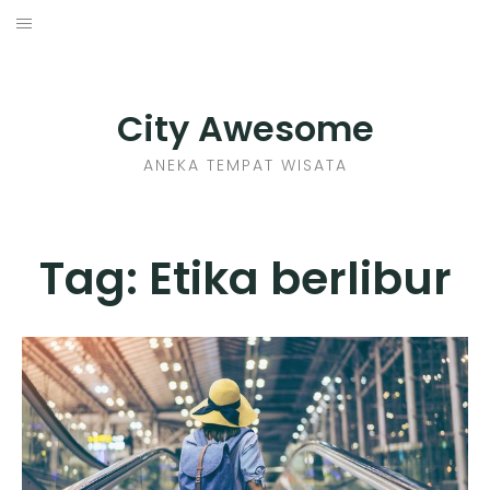
Skip
to
INDONESIA
content
TIPS
City Awesome
KULINER
ANEKA TEMPAT WISATA
SEJARAH
Tag:
Etika berlibur
SENI KERAJINAN
INFO GAMES
MOVIES REVIEW