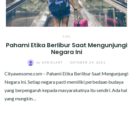
TIPS
Pahami Etika Berlibur Saat Mengunjungi
Negara Ini
by
GERIELART
/
OKTOBER 29, 2021
Cityawesome.com – Pahami Etika Berlibur Saat Mengunjungi
Negara Ini. Setiap negara pasti memiliki perbedaan budaya
yang berpengaruh kepada masyarakatnya itu sendiri. Ada hal
yang mungkin…