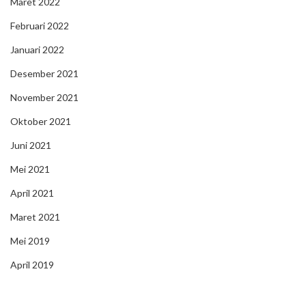
Maret 2022
Februari 2022
Januari 2022
Desember 2021
November 2021
Oktober 2021
Juni 2021
Mei 2021
April 2021
Maret 2021
Mei 2019
April 2019